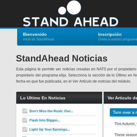
Bienvenido
Inscripción
Inicio de StandAhead
Únete a nuestro program
StandAhead Noticias
Esta página te permite ver noticias creadas en NATS por el propietario
propietario del programa elija. Selecciona la sección de lo Último en No
fecha en que fue publicada, en el
Ver Artículo de noticias
del módulo.
Lo Ultimo En Noticias
Ver Articulo d
Don't Miss the Rush: Our...
Turn over a 
Flash Into Bigger...
This Autumn, 
Light Up Your Earnings...
These seasona