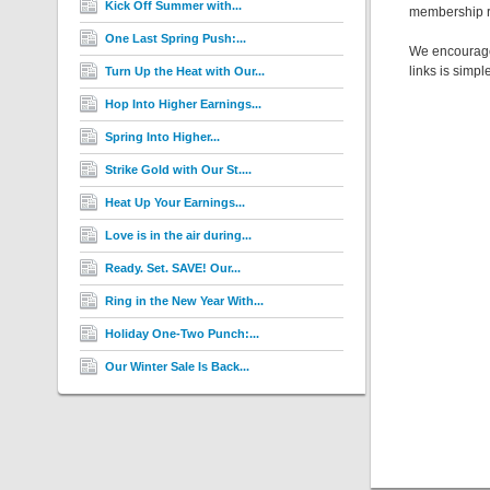
Kick Off Summer with...
membership ra
One Last Spring Push:...
We encourage 
links is simp
Turn Up the Heat with Our...
Hop Into Higher Earnings...
Spring Into Higher...
Strike Gold with Our St....
Heat Up Your Earnings...
Love is in the air during...
Ready. Set. SAVE! Our...
Ring in the New Year With...
Holiday One-Two Punch:...
Our Winter Sale Is Back...