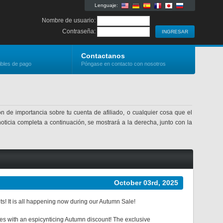
Lenguaje:
Nombre de usuario:
Contraseña:
Contactanos
ibles de pago
Póngase en contacto con nosotros
n de importancia sobre tu cuenta de afiliado, o cualquier cosa que el
noticia completa a continuación, se mostrará a la derecha, junto con la
October 03rd, 2025
! It is all happening now during our Autumn Sale!
ites with an espicynticing Autumn discount! The exclusive