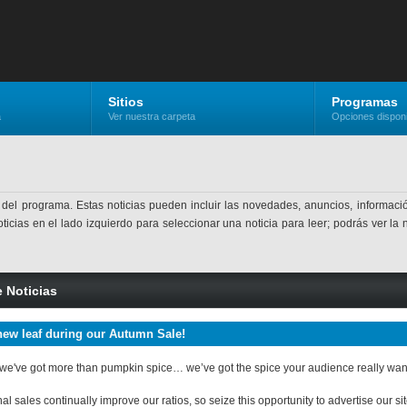
Sitios
Programas
a
Ver nuestra carpeta
Opciones dispon
 del programa. Estas noticias pueden incluir las novedades, anuncios, informació
ticias en el lado izquierdo para seleccionar una noticia para leer; podrás ver la 
e Noticias
new leaf during our Autumn Sale!
we've got more than pumpkin spice… we’ve got the spice your audience really wants
l sales continually improve our ratios, so seize this opportunity to advertise our s