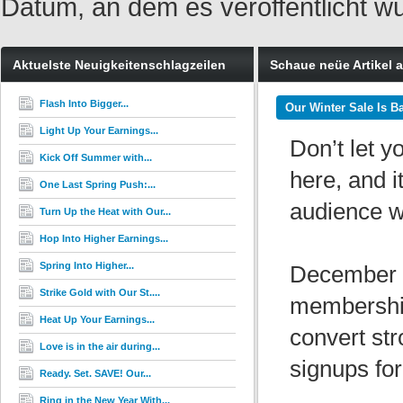
Datum, an dem es veröffentlicht w
Aktuelste Neuigkeitenschlagzeilen
Schaue neüe Artikel 
Flash Into Bigger...
Our Winter Sale Is B
Light Up Your Earnings...
Don’t let yo
Kick Off Summer with...
here, and i
One Last Spring Push:...
audience wi
Turn Up the Heat with Our...
Hop Into Higher Earnings...
Spring Into Higher...
December 1
Strike Gold with Our St....
membership
Heat Up Your Earnings...
convert str
Love is in the air during...
signups fo
Ready. Set. SAVE! Our...
Ring in the New Year With...